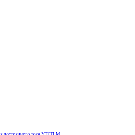
ия постоянного тока УТСП М