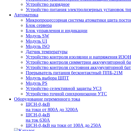
Устройство разрядное
Устройство питания электролизерных установок т
Автоматика
Микропроцессорная система атоматики щита пос
Блок сервера
Блок управления и индикации
Модуль SW
Модуль UI
Модуль ISO
Датчик температуры
Устройство контроля изоляции и напряжения ИЗО
Устройство контроля симметрии аккумуляторной б
Устройство контроля состояния аккумуляторной ба
Прерыватель питания бесконтактный ППБ-21М
Модуль выбора ЩПТ
Модуль PS
Устройство селективной защиты УСЗ
Устройство точной синхронизации УТС
Оборудование переменного тока
ЩСН-0,4кВ
на токи от 800А до 3200А
ЩСН-0,4кВ
на ток 630А
ЩСН-0,4кВ на токи от 100А до 250А