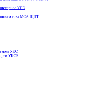
иристорное УПЭ
тоянного тока МСА ЩПТ
Н
атареи УКС
тареи УКСБ