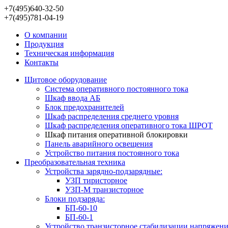
+7(495)640-32-50
+7(495)781-04-19
О компании
Продукция
Техническая информация
Контакты
Щитовое оборудование
Система оперативного постоянного тока
Шкаф ввода АБ
Блок предохранителей
Шкаф распределения среднего уровня
Шкаф распределения оперативного тока ШРОТ
Шкаф питания оперативной блокировки
Панель аварийного освещения
Устройство питания постоянного тока
Преобразовательная техника
Устройствa зарядно-подзарядные:
УЗП тиристорное
УЗП-М транзисторное
Блоки подзаряда:
БП-60-10
БП-60-1
Устройство транзисторное стабилизации напряжен